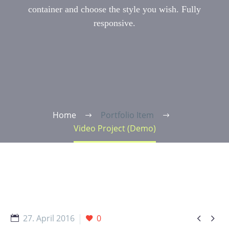
container and choose the style you wish. Fully
responsive.
Home
Portfolio Item
Video Project (Demo)


27. April 2016
0