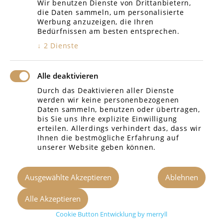
Arbeitsgericht Reutlingen
Wir benutzen Dienste von Drittanbietern,
die Daten sammeln, um personalisierte
Sozialgericht Reutlingen
Werbung anzuzeigen, die Ihren
Bedürfnissen am besten entsprechen.
Verwaltungsgericht SIG
↓
2
Dienste
Alle deaktivieren
Durch das Deaktivieren aller Dienste
werden wir keine personenbezogenen
Daten sammeln, benutzen oder übertragen,
bis Sie uns Ihre explizite Einwilligung
erteilen. Allerdings verhindert das, dass wir
Ihnen die bestmögliche Erfahrung auf
unserer Website geben können.
Impressum
Design & Konzeption merryll
Ausgewählte Akzeptieren
Ablehnen
Alle Akzeptieren
© 2024 Rechtsanwalt Russius
Cookie Button Entwicklung by merryll