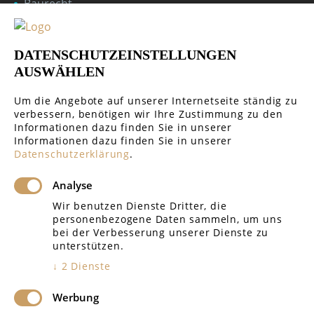
Baurecht
Öffentliches Recht
DATENSCHUTZEINSTELLUNGEN
Handelsrecht & Gesellschaftsrecht
AUSWÄHLEN
Um die Angebote auf unserer Internetseite ständig zu
verbessern, benötigen wir Ihre Zustimmung zu den
Informationen dazu finden Sie in unserer
Informationen dazu finden Sie in unserer
GERICHTE REGIONAL
Datenschutzerklärung
.
Analyse
Amtsgericht Rottenburg
Wir benutzen Dienste Dritter, die
personenbezogene Daten sammeln, um uns
Amtsgericht Tübingen
bei der Verbesserung unserer Dienste zu
unterstützen.
Landgericht Tübingen
↓
2
Dienste
Amtsgericht Böblingen
Werbung