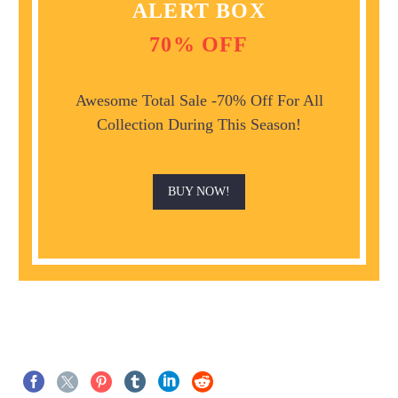
ALERT BOX
70% OFF
Awesome Total Sale -70% Off For All
Collection During This Season!
BUY NOW!