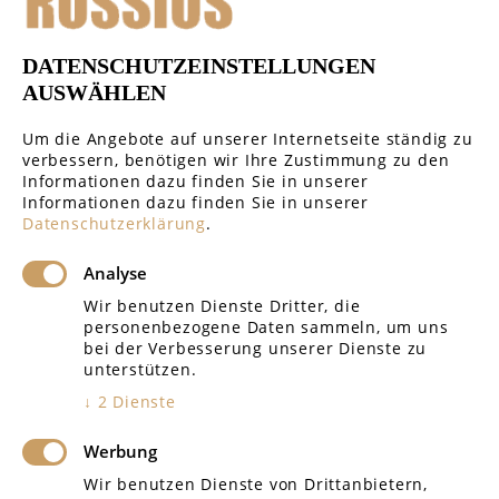
Öffentliches Recht
DATENSCHUTZEINSTELLUNGEN
Handelsrecht & Gesellschaftsrecht
AUSWÄHLEN
Um die Angebote auf unserer Internetseite ständig zu
verbessern, benötigen wir Ihre Zustimmung zu den
Informationen dazu finden Sie in unserer
Informationen dazu finden Sie in unserer
GERICHTE REGIONAL
Datenschutzerklärung
.
Analyse
Amtsgericht Rottenburg
Wir benutzen Dienste Dritter, die
personenbezogene Daten sammeln, um uns
Amtsgericht Tübingen
bei der Verbesserung unserer Dienste zu
unterstützen.
Landgericht Tübingen
↓
2
Dienste
Amtsgericht Böblingen
Werbung
Arbeitsgericht Reutlingen
Wir benutzen Dienste von Drittanbietern,