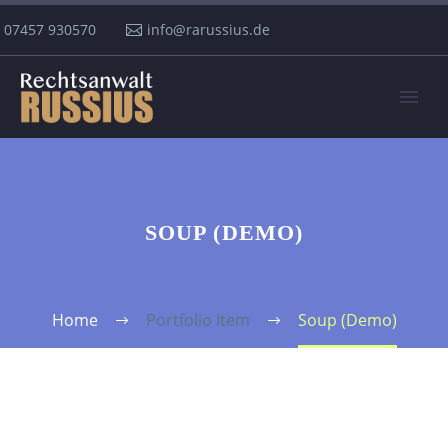
07457 930570
info@rarussius.de
SOUP (DEMO)
Home
Portfolio Item
Soup (Demo)