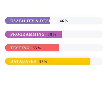
USABILITY & DESIGN
46%
PROGRAMMING
58%
TESTING
55%
DATABASES
87%