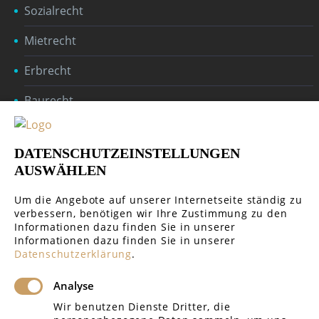
Sozialrecht
Mietrecht
Erbrecht
Baurecht
Öffentliches Recht
DATENSCHUTZEINSTELLUNGEN
Handelsrecht & Gesellschaftsrecht
AUSWÄHLEN
Um die Angebote auf unserer Internetseite ständig zu
verbessern, benötigen wir Ihre Zustimmung zu den
Informationen dazu finden Sie in unserer
Informationen dazu finden Sie in unserer
GERICHTE REGIONAL
Datenschutzerklärung
.
Analyse
Amtsgericht Rottenburg
Wir benutzen Dienste Dritter, die