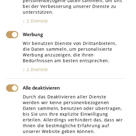
personenbezogene Daten sammeln, um uns
Amtsgericht Tübingen
bei der Verbesserung unserer Dienste zu
unterstützen.
Landgericht Tübingen
↓
2
Dienste
Amtsgericht Böblingen
Werbung
Arbeitsgericht Reutlingen
Wir benutzen Dienste von Drittanbietern,
die Daten sammeln, um personalisierte
Sozialgericht Reutlingen
Werbung anzuzeigen, die Ihren
Bedürfnissen am besten entsprechen.
Verwaltungsgericht SIG
↓
2
Dienste
Alle deaktivieren
Durch das Deaktivieren aller Dienste
werden wir keine personenbezogenen
Daten sammeln, benutzen oder übertragen,
bis Sie uns Ihre explizite Einwilligung
erteilen. Allerdings verhindert das, dass wir
Ihnen die bestmögliche Erfahrung auf
unserer Website geben können.