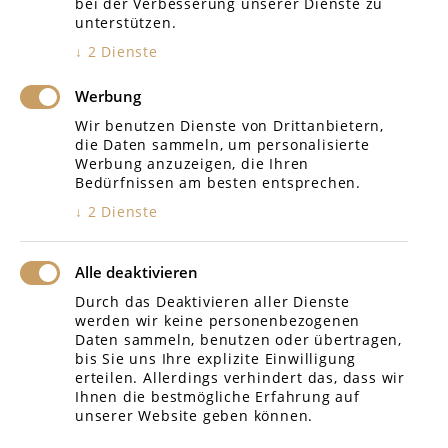
bei der Verbesserung unserer Dienste zu
unterstützen.
Landgericht Tübingen
↓
2
Dienste
Amtsgericht Böblingen
Werbung
Arbeitsgericht Reutlingen
Wir benutzen Dienste von Drittanbietern,
die Daten sammeln, um personalisierte
Sozialgericht Reutlingen
Werbung anzuzeigen, die Ihren
Bedürfnissen am besten entsprechen.
Verwaltungsgericht SIG
↓
2
Dienste
Alle deaktivieren
Durch das Deaktivieren aller Dienste
werden wir keine personenbezogenen
Daten sammeln, benutzen oder übertragen,
bis Sie uns Ihre explizite Einwilligung
erteilen. Allerdings verhindert das, dass wir
Ihnen die bestmögliche Erfahrung auf
unserer Website geben können.
Impressum
Design & Konzeption merryll