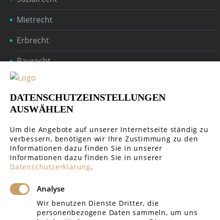
Mietrecht
Erbrecht
Baurecht
Öffentliches Recht
DATENSCHUTZEINSTELLUNGEN
Handelsrecht & Gesellschaftsrecht
AUSWÄHLEN
Um die Angebote auf unserer Internetseite ständig zu
verbessern, benötigen wir Ihre Zustimmung zu den
Informationen dazu finden Sie in unserer
Informationen dazu finden Sie in unserer
GERICHTE REGIONAL
Datenschutzerklärung
.
Analyse
Amtsgericht Rottenburg
Wir benutzen Dienste Dritter, die
personenbezogene Daten sammeln, um uns
Amtsgericht Tübingen