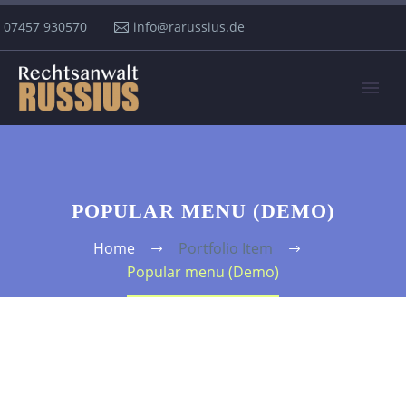
07457 930570
info@rarussius.de
POPULAR MENU (DEMO)
Home
Portfolio Item
Popular menu (Demo)