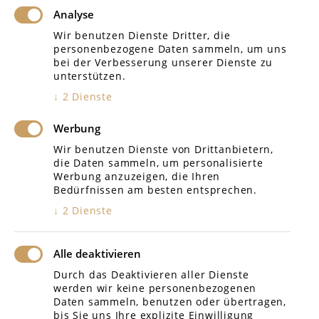
Analyse
Amtsgericht Rottenburg
Wir benutzen Dienste Dritter, die
personenbezogene Daten sammeln, um uns
Amtsgericht Tübingen
bei der Verbesserung unserer Dienste zu
unterstützen.
Landgericht Tübingen
↓
2
Dienste
Amtsgericht Böblingen
Werbung
Arbeitsgericht Reutlingen
Wir benutzen Dienste von Drittanbietern,
die Daten sammeln, um personalisierte
Sozialgericht Reutlingen
Werbung anzuzeigen, die Ihren
Bedürfnissen am besten entsprechen.
Verwaltungsgericht SIG
↓
2
Dienste
Alle deaktivieren
Durch das Deaktivieren aller Dienste
werden wir keine personenbezogenen
Daten sammeln, benutzen oder übertragen,
bis Sie uns Ihre explizite Einwilligung