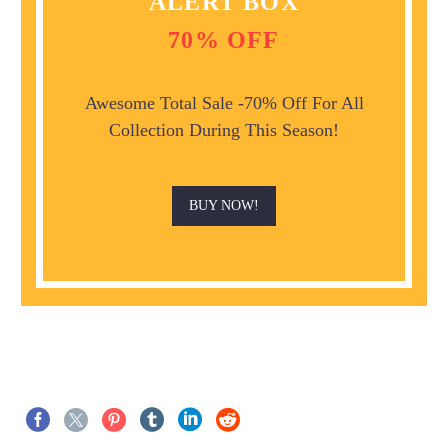
ALERT BOX
70% OFF
Awesome Total Sale -70% Off For All
Collection During This Season!
BUY NOW!