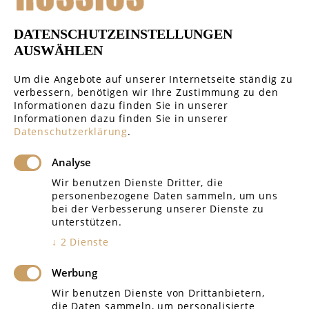
Öffentliches Recht
DATENSCHUTZEINSTELLUNGEN
Handelsrecht & Gesellschaftsrecht
AUSWÄHLEN
Um die Angebote auf unserer Internetseite ständig zu
verbessern, benötigen wir Ihre Zustimmung zu den
Informationen dazu finden Sie in unserer
Informationen dazu finden Sie in unserer
GERICHTE REGIONAL
Datenschutzerklärung
.
Analyse
Amtsgericht Rottenburg
Wir benutzen Dienste Dritter, die
personenbezogene Daten sammeln, um uns
Amtsgericht Tübingen
bei der Verbesserung unserer Dienste zu
unterstützen.
Landgericht Tübingen
↓
2
Dienste
Amtsgericht Böblingen
Werbung
Arbeitsgericht Reutlingen
Wir benutzen Dienste von Drittanbietern,
die Daten sammeln, um personalisierte