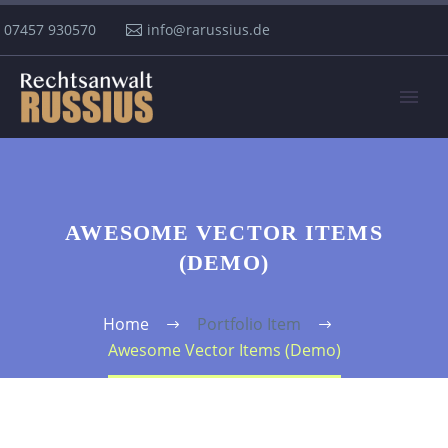
07457 930570
info@rarussius.de
AWESOME VECTOR ITEMS
(DEMO)
Home
Portfolio Item
Awesome Vector Items (Demo)