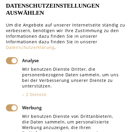
DATENSCHUTZEINSTELLUNGEN
Handelsrecht & Gesellschaftsrecht
AUSWÄHLEN
Um die Angebote auf unserer Internetseite ständig zu
verbessern, benötigen wir Ihre Zustimmung zu den
Informationen dazu finden Sie in unserer
Informationen dazu finden Sie in unserer
GERICHTE REGIONAL
Datenschutzerklärung
.
Analyse
Amtsgericht Rottenburg
Wir benutzen Dienste Dritter, die
personenbezogene Daten sammeln, um uns
Amtsgericht Tübingen
bei der Verbesserung unserer Dienste zu
unterstützen.
Landgericht Tübingen
↓
2
Dienste
Amtsgericht Böblingen
Werbung
Arbeitsgericht Reutlingen
Wir benutzen Dienste von Drittanbietern,
die Daten sammeln, um personalisierte
Sozialgericht Reutlingen
Werbung anzuzeigen, die Ihren