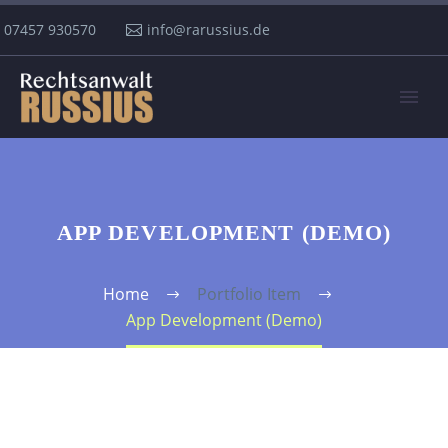
07457 930570
info@rarussius.de
APP DEVELOPMENT (DEMO)
Home
Portfolio Item
App Development (Demo)